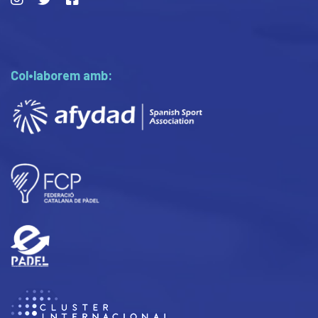
Col•laborem amb: