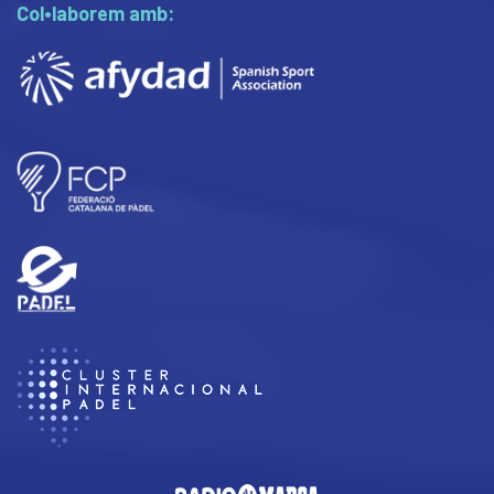
Col•laborem amb: