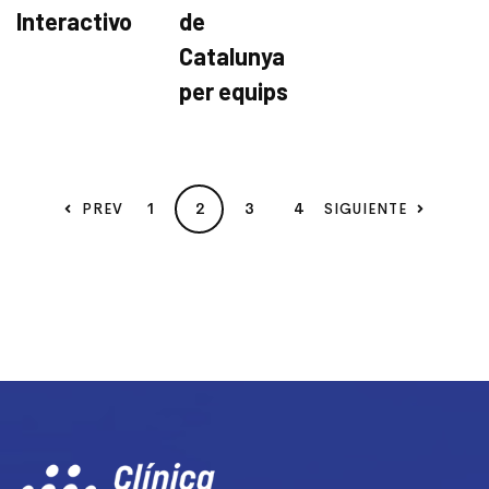
Interactivo
de
Catalunya
per equips
1
2
3
4
PREV
SIGUIENTE