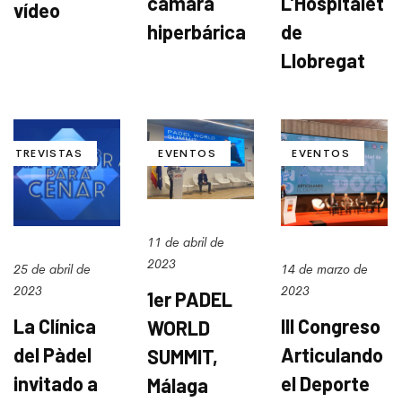
cámara
L’Hospitalet
vídeo
hiperbárica
de
Llobregat
ENTREVISTAS
EVENTOS
EVENTOS
11 de abril de
2023
25 de abril de
14 de marzo de
2023
2023
1er PADEL
La Clínica
lll Congreso
WORLD
del Pàdel
Articulando
SUMMIT,
invitado a
el Deporte
Málaga