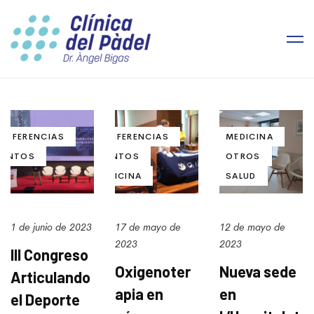
ONFERENCIAS
CONFERENCIAS
MEDICINA
VENTOS
EVENTOS
OTROS
MEDICINA
SALUD
1 de junio de 2023
17 de mayo de
12 de mayo de
2023
2023
lll Congreso
Oxigenoter
Nueva sede
Articulando
apia en
en
el Deporte