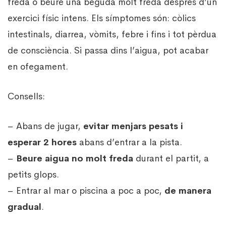
freda o beure una beguda molt freda després d’un
exercici físic intens. Els símptomes són: còlics
intestinals, diarrea, vòmits, febre i fins i tot pèrdua
de consciència. Si passa dins l’aigua, pot acabar
en ofegament.
Consells:
– Abans de jugar,
evitar menjars pesats i
esperar 2 hores
abans d’entrar a la pista.
–
Beure aigua no molt freda
durant el partit, a
petits glops.
– Entrar al mar o piscina a poc a poc,
de manera
gradual
.