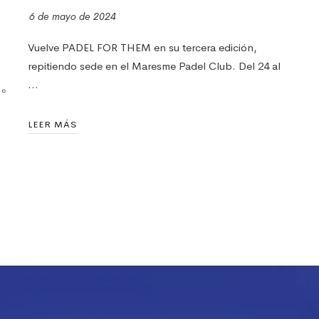
6 de mayo de 2024
1
Vuelve PADEL FOR THEM en su tercera edición,
repitiendo sede en el Maresme Padel Club. Del 24 al
E
…
n
.º
@
LEER MÁS
L