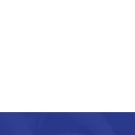
Salut, Hospitalet de Llobregat
3 de noviembre de 2023
l pasado viernes 10 de noviembre se inauguró la
ueva sede de @clinicadelpadel en centro
noumedicsalud, de Hospitalet …
EER MÁS